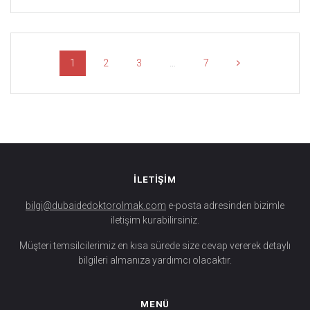
Posts
Page
Page
Page
Page
1
2
3
…
7
navigation
İLETİŞİM
bilgi@dubaidedoktorolmak.com
e-posta adresinden bizimle
iletişim kurabilirsiniz.
Müşteri temsilcilerimiz en kısa sürede size cevap vererek detaylı
bilgileri almanıza yardımcı olacaktır.
MENÜ