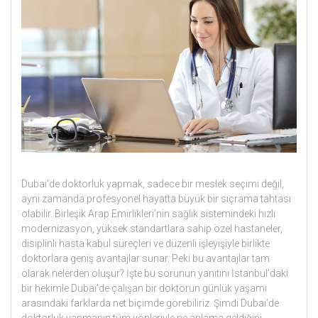
Dubai’de doktorluk yapmak, sadece bir meslek seçimi değil,
aynı zamanda profesyonel hayatta büyük bir sıçrama tahtası
olabilir. Birleşik Arap Emirlikleri’nin sağlık sistemindeki hızlı
modernizasyon, yüksek standartlara sahip özel hastaneler,
disiplinli hasta kabul süreçleri ve düzenli işleyişiyle birlikte
doktorlara geniş avantajlar sunar. Peki bu avantajlar tam
olarak nelerden oluşur? İşte bu sorunun yanıtını İstanbul’daki
bir hekimle Dubai’de çalışan bir doktorun günlük yaşamı
arasındaki farklarda net biçimde görebiliriz. Şimdi Dubai’de
doktorluk yapmanın tüm yönleriyle ne anlama geldiğini