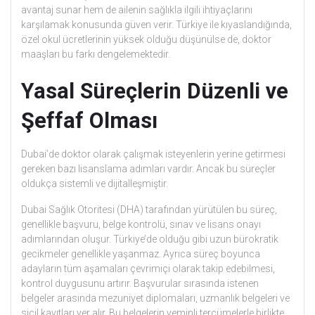
avantaj sunar hem de ailenin sağlıkla ilgili ihtiyaçlarını
karşılamak konusunda güven verir. Türkiye ile kıyaslandığında,
özel okul ücretlerinin yüksek olduğu düşünülse de, doktor
maaşları bu farkı dengelemektedir.
Yasal Süreçlerin Düzenli ve
Şeffaf Olması
Dubai’de doktor olarak çalışmak isteyenlerin yerine getirmesi
gereken bazı lisanslama adımları vardır. Ancak bu süreçler
oldukça sistemli ve dijitalleşmiştir.
Dubai Sağlık Otoritesi (DHA) tarafından yürütülen bu süreç,
genellikle başvuru, belge kontrolü, sınav ve lisans onayı
adımlarından oluşur. Türkiye’de olduğu gibi uzun bürokratik
gecikmeler genellikle yaşanmaz. Ayrıca süreç boyunca
adayların tüm aşamaları çevrimiçi olarak takip edebilmesi,
kontrol duygusunu artırır. Başvurular sırasında istenen
belgeler arasında mezuniyet diplomaları, uzmanlık belgeleri ve
sicil kayıtları yer alır. Bu belgelerin yeminli tercümelerle birlikte