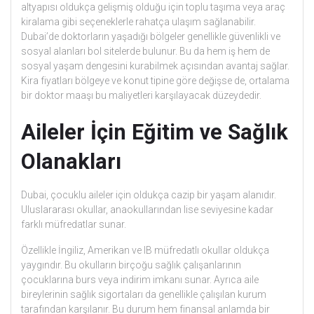
altyapısı oldukça gelişmiş olduğu için toplu taşıma veya araç
kiralama gibi seçeneklerle rahatça ulaşım sağlanabilir.
Dubai’de doktorların yaşadığı bölgeler genellikle güvenlikli ve
sosyal alanları bol sitelerde bulunur. Bu da hem iş hem de
sosyal yaşam dengesini kurabilmek açısından avantaj sağlar.
Kira fiyatları bölgeye ve konut tipine göre değişse de, ortalama
bir doktor maaşı bu maliyetleri karşılayacak düzeydedir.
Aileler İçin Eğitim ve Sağlık
Olanakları
Dubai, çocuklu aileler için oldukça cazip bir yaşam alanıdır.
Uluslararası okullar, anaokullarından lise seviyesine kadar
farklı müfredatlar sunar.
Özellikle İngiliz, Amerikan ve IB müfredatlı okullar oldukça
yaygındır. Bu okulların birçoğu sağlık çalışanlarının
çocuklarına burs veya indirim imkanı sunar. Ayrıca aile
bireylerinin sağlık sigortaları da genellikle çalışılan kurum
tarafından karşılanır. Bu durum hem finansal anlamda bir