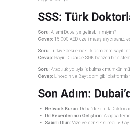
SSS: Türk Doktorl
Soru:
Ailemi Dubai’ye getirebilir miyim?
Cevap:
15.000 AED üzeri maaş alıyorsanız, eş 
Soru:
Türkiye’deki emeklilik primlerim sayılır m
Cevap:
Hayır. Dubai’de SGK benzeri bir sistem 
Soru:
Arabuluk yoluyla iş bulmak mümkün m
Cevap:
LinkedIn ve Bayt.com gibi platformlar 
Son Adım: Dubai’d
Network Kurun:
Dubai’deki Türk Doktorlar
Dil Becerilerinizi Geliştirin:
Arapça temel t
Sabırlı Olun:
Vize ve denklik süreci 6-9 ay s