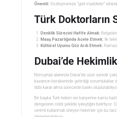
Önemli:
Sözleşmenize “gizli maddeler” eklenip
Türk Doktorların S
Denklik Sürecini Hafife Almak:
Belgeleri
Maaş Pazarlığında Acele Etmek:
İlk tek
Kültürel Uyumu Göz Ardı Etmek:
Ramazan
Dubai’de Hekimlik
Nöroşirürji alanında Dubai’de uzun süredir ça
kazancın beraberinde getirdiği sorumluluklar
tıbbi karar alma sürecinde baskı oluşturabiliyo
Bir başka Türk hekim ise kariyerine kamu has
dengesinin ciddi şekilde iyileştiğini belirtiyo
verimli kullanmak isteyen hekimler için bu tarz 
değerlendiriliyor.