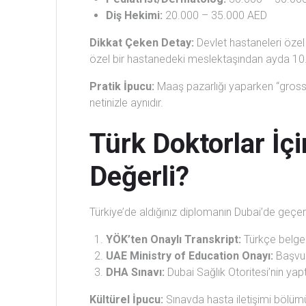
Diş Hekimi:
20.000 – 35.000 AED
Dikkat Çeken Detay:
Devlet hastaneleri özel
özel bir hastanedeki meslektaşından ayda 10.
Pratik İpucu:
Maaş pazarlığı yaparken “gross s
netinizle aynıdır.
Türk Doktorlar İçi
Değerli?
Türkiye’de aldığınız diplomanın Dubai’de geçer
YÖK’ten Onaylı Transkript:
Türkçe belgel
UAE Ministry of Education Onayı:
Başvur
DHA Sınavı:
Dubai Sağlık Otoritesi’nin yapt
Kültürel İpucu:
Sınavda hasta iletişimi bölü