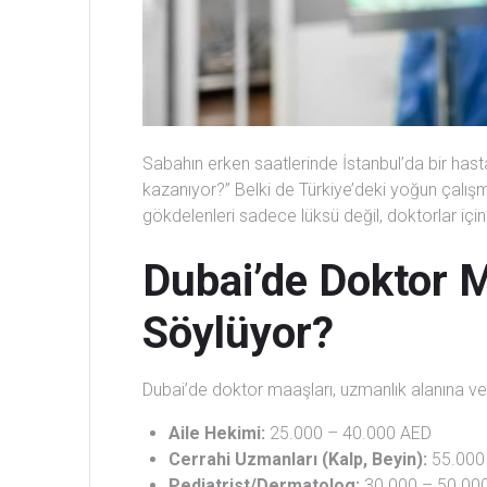
Sabahın erken saatlerinde İstanbul’da bir hasta
kazanıyor?” Belki de Türkiye’deki yoğun çalış
gökdelenleri sadece lüksü değil, doktorlar içi
Dubai’de Doktor 
Söylüyor?
Dubai’de doktor maaşları, uzmanlık alanına v
Aile Hekimi:
25.000 – 40.000 AED
Cerrahi Uzmanları (Kalp, Beyin):
55.000
Pediatrist/Dermatolog:
30.000 – 50.00