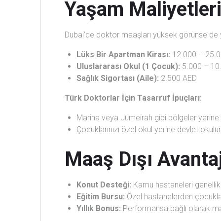
Yaşam Maliyetleri
Dubai’de doktor maaşları yüksek görünse de ya
Lüks Bir Apartman Kirası:
12.000 – 25.0
Uluslararası Okul (1 Çocuk):
5.000 – 10
Sağlık Sigortası (Aile):
2.500 AED
Türk Doktorlar İçin Tasarruf İpuçları:
Marina veya Jumeirah gibi bölgeler yerine A
Çocuklarınızı özel okul yerine devlet okul
Maaş Dışı Avanta
Konut Desteği:
Kamu hastaneleri genellikl
Eğitim Bursu:
Özel hastanelerden çocukları
Yıllık Bonus:
Performansa bağlı olarak maaş