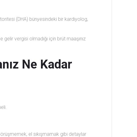
oritesi (DHA) bünyesindeki bir kardiyolog,
 gelir vergisi olmadığı için brüt maaşınız
manız Ne Kadar
eli.
 görüşmemek, el sıkışmamak gibi detaylar