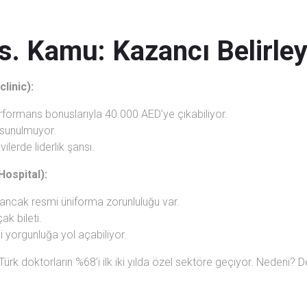
s. Kamu: Kazancı Belirleye
linic):
rformans bonuslarıyla 40.000 AED’ye çıkabiliyor.
ği sunulmuyor.
ilerde liderlik şansı.
Hospital):
 ancak resmi üniforma zorunluluğu var.
çak bileti.
yorgunluğa yol açabiliyor.
rk doktorların %68’i ilk iki yılda özel sektöre geçiyor. Nedeni? 