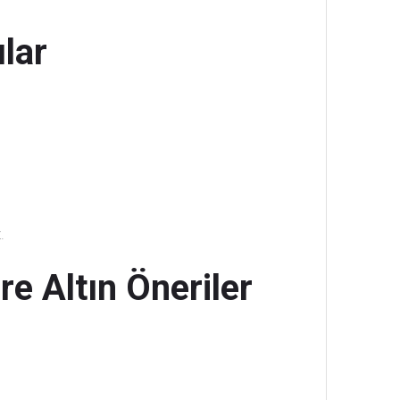
lar
.
e Altın Öneriler