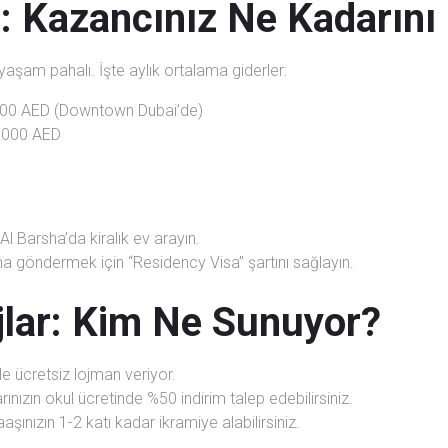
: Kazancınız Ne Kadarını 
şam pahalı. İşte aylık ortalama giderler:
00 AED (Downtown Dubai’de)
.000 AED
l Barsha’da kiralık ev arayın.
una göndermek için “Residency Visa” şartını sağlayın.
jlar: Kim Ne Sunuyor?
e ücretsiz lojman veriyor.
nızın okul ücretinde %50 indirim talep edebilirsiniz.
ınızın 1-2 katı kadar ikramiye alabilirsiniz.