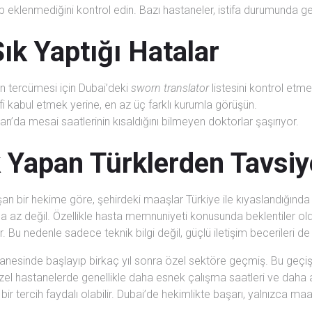
 eklenmediğini kontrol edin. Bazı hastaneler, istifa durumunda ge
ık Yaptığı Hatalar
n tercümesi için Dubai’deki
sworn translator
listesini kontrol etme
lifi kabul etmek yerine, en az üç farklı kurumla görüşün.
’da mesai saatlerinin kısaldığını bilmeyen doktorlar şaşırıyor.
 Yapan Türklerden Tavsiy
lışan bir hekime göre, şehirdeki maaşlar Türkiye ile kıyaslandığı
 da az değil. Özellikle hasta memnuniyeti konusunda beklentile
r. Bu nedenle sadece teknik bilgi değil, güçlü iletişim becerileri 
tanesinde başlayıp birkaç yıl sonra özel sektöre geçmiş. Bu ge
r. Özel hastanelerde genellikle daha esnek çalışma saatleri ve dah
bir tercih faydalı olabilir. Dubai’de hekimlikte başarı, yalnızca m