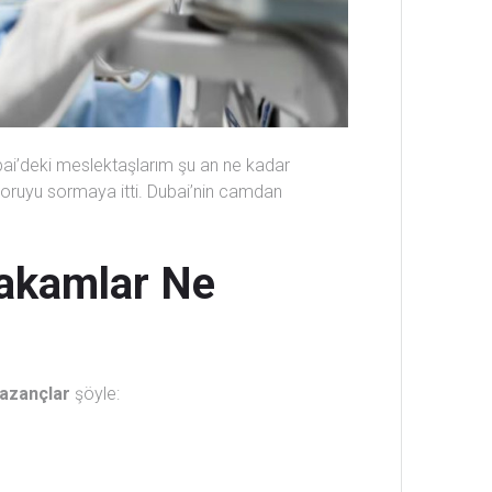
Dubai’deki meslektaşlarım şu an ne kadar
 soruyu sormaya itti. Dubai’nin camdan
Rakamlar Ne
kazançlar
şöyle: