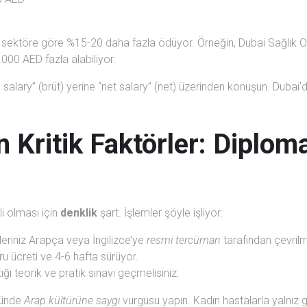
 sektöre göre %15-20 daha fazla ödüyor. Örneğin, Dubai Sağlık Ot
000 AED fazla alabiliyor.
alary” (brüt) yerine “net salary” (net) üzerinden konuşun. Dubai’de
n Kritik Faktörler: Diplo
li olması için
denklik
şart. İşlemler şöyle işliyor:
eriniz Arapça veya İngilizce’ye
resmi tercüman
tarafından çevrilm
u ücreti ve 4-6 hafta sürüyor.
ığı teorik ve pratik sınavı geçmelisiniz.
münde
Arap kültürüne saygı
vurgusu yapın. Kadın hastalarla yalnız