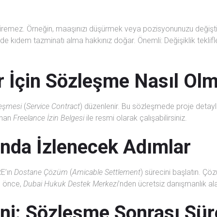
ştiremez. Örneğin, maaşınızı düşürmek veya pozisyonunuzu değiştirm
 kıdem tazminatı alma hakkınız doğar. Önemli: Değişiklik teklifler
r İçin Sözleşme Nasıl Olm
eşmesi
(
Service Contract
) düzenlenir. Bu sözleşmede proje detaylar
lınan
Freelance İzin Belgesi
ile resmi olarak çalışabilirsiniz.
ında İzlenecek Adımlar
E’ın
Dostane Çözüm
(
Amicable Settlement
) sürecini başlatın. 
n önce,
Dubai Hukuk Destek Merkezi
’nden ücretsiz danışmanlık alab
zni: Sözleşme Sonrası Sür