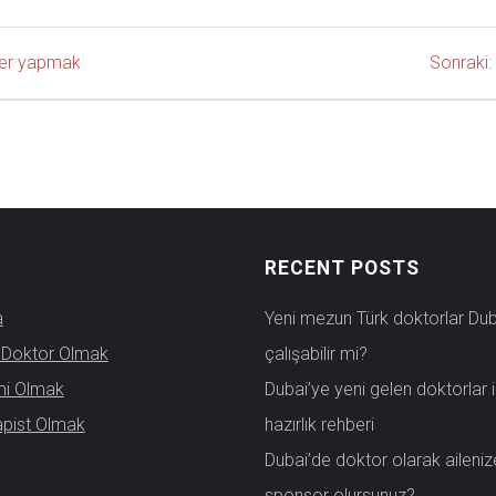
iyer yapmak
Sonraki:
RECENT POSTS
a
Yeni mezun Türk doktorlar Dub
 Doktor Olmak
çalışabilir mi?
mi Olmak
Dubai’ye yeni gelen doktorlar i
apist Olmak
hazırlık rehberi
Dubai’de doktor olarak aileniz
sponsor olursunuz?