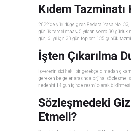
Kıdem Tazminatı 
2022’de yürürlüğe giren Federal Yasa No. 33, 
günlük temel maaş, 5 yıldan sonra 30 günlük maaş
gün, 6. yıl için 30 gün toplam 135 günlük tazmin
İşten Çıkarılma 
İşverenin sizi haklı bir gerekçe olmadan çık
gereken belgeler arasında orijinal sözleşme, 
nedenini 14 gün içinde resmi olarak bildirmesi
Sözleşmedeki Gizl
Etmeli?