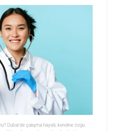
 mü? Dubai’de çalışma hayatı, kendine özgü