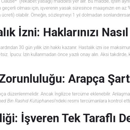
use*” (rekabet yasağı) maddesi yer alır. Bu madde, işten ayrıldık
geçerli olması için, işverenin yasak süresince maaşınızın en az %5
h ücreti) olabilir. Örneğin, sözleşmeyi 1 yıl dolmadan sonlandırırs
alık İzni: Haklarınızı Nası
dından 30 gün yıllık izin hakkı kazanır. Hastalık izni ise maksimum
iz. İpucu: İzin kullanmadan önce yazılı onay alın. Aksi takdirde, 
 Zorunluluğu: Arapça Şar
pça düzenlenmelidir. Ancak İngilizce tercüme eklenebilir. Anlaş
d Bin Rashid Kütüphanesi
’ndeki resmi tercümanlara kontrol etti
ği: İşveren Tek Taraflı De