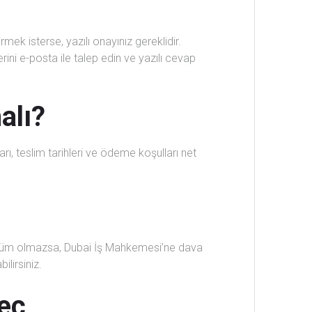
ek isterse, yazılı onayınız gereklidir.
ini e-posta ile talep edin ve yazılı cevap
alı?
ı, teslim tarihleri ve ödeme koşulları net
Çözüm olmazsa, Dubai İş Mahkemesi’ne dava
ilirsiniz.
eç