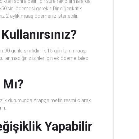
tan sonra belirli bir süre rakip firmalarda
0’sini ödemesi gerekir. Bir diğer kritik
anız 2 aylık maaş ödemeniz istenebilir.
l Kullanırsınız?
 90 günle sınırlıdır: ilk 15 gün tam maaş,
kullanmadığınız izinler için ek ödeme talep
t Mı?
mazlık durumunda Arapça metin resmi olarak
rin.
ğişiklik Yapabilir