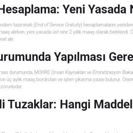
Hesaplama: Yeni Yasada N
kıdem tazminatı (
End of Service Gratuity
) hesaplamalarını yeniden 
 alırken, yeni yasada üst sınır 2 yıllık maaş olarak belirlendi. Örne
at alır.
Durumunda Yapılması Gere
arması durumunda, MOHRE (
İnsan Kaynakları ve Emiratizasyon Bakan
son üç aylık maaş bordroları ve işten çıkarma yazısı bulunur. Öne
 zorunludur.
i Tuzaklar: Hangi Maddel