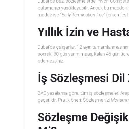
Dubai’de bazı sözleşmelerde “*Non-Compete Cla
çalışmanızı yasaklayabilir. Ancak bu maddenin 
madde ise “
Early Termination Fee
” (erken fesi
Yıllık İzin ve Hast
Dubai’de çalışanlar, 12 ayın tamamlanmasının ar
sonraki 30 gün yarım maaş, kalan 45 gün ücrets
edemezsiniz.
İş Sözleşmesi Dil
BAE yasalarına göre, tüm iş sözleşmeleri Ara
geçerlidir. Pratik öneri: Sözleşmenizi
Mohamme
Sözleşme Değişikli