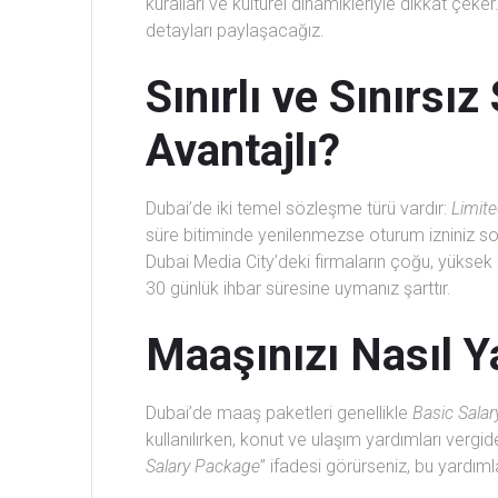
kuralları ve kültürel dinamikleriyle dikkat çe
detayları paylaşacağız.
Sınırlı ve Sınırsı
Avantajlı?
Dubai’de iki temel sözleşme türü vardır:
Limit
süre bitiminde yenilenmezse oturum izniniz son
Dubai Media City’deki firmaların çoğu, yüksek p
30 günlük ihbar süresine uymanız şarttır.
Maaşınızı Nasıl Y
Dubai’de maaş paketleri genellikle
Basic Salar
kullanılırken, konut ve ulaşım yardımları verg
Salary Package
” ifadesi görürseniz, bu yardımla