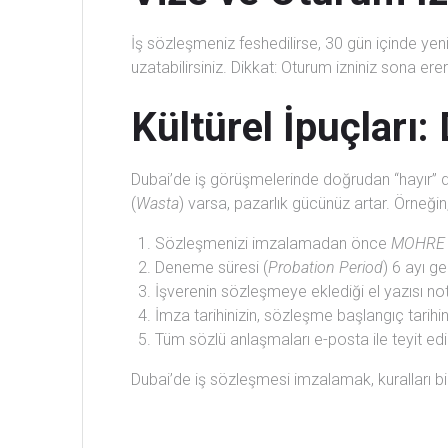
İş sözleşmeniz feshedilirse, 30 gün içinde yen
uzatabilirsiniz. Dikkat: Oturum izniniz sona erer
Kültürel İpuçları
Dubai’de iş görüşmelerinde doğrudan “hayır” 
(
Wasta
) varsa, pazarlık gücünüz artar. Örneğin
Sözleşmenizi imzalamadan önce
MOHRE 
Deneme süresi (
Probation Period
) 6 ayı 
İşverenin sözleşmeye eklediği el yazısı notl
İmza tarihinizin, sözleşme başlangıç tari
Tüm sözlü anlaşmaları e-posta ile teyit edi
Dubai’de iş sözleşmesi imzalamak, kuralları bile