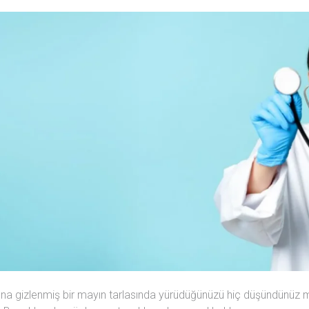
altına gizlenmiş bir mayın tarlasında yürüdüğünüzü hiç düşündünüz