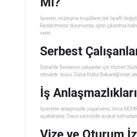
Mi?
İşveren, sözleşme koşullarını tek taraflı deği
Reddetmeniz durumunda, işten çıkarılma halinde
verin.
Serbest Çalışanla
Dubai’de freelance çalışanlar için
Hizmet Sözl
olmalıdır. İpucu: Dubai Kültür Bakanlığı’ndan a
İş Anlaşmazlıklar
İşverenle anlaşmazlık yaşarsanız, önce MOHR
açabilirsiniz. Dava sürecinde avukat tutmada
Vize ve Oturum İ