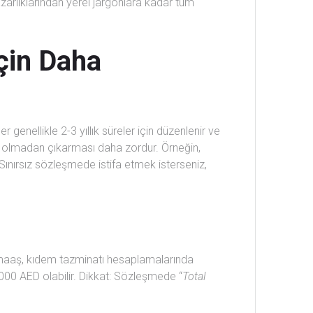
azarlıklarından yerel jargonlara kadar tüm
İçin Daha
ler genellikle 2-3 yıllık süreler için düzenlenir ve
olmadan çıkarması daha zordur. Örneğin,
 Sınırsız sözleşmede istifa etmek isterseniz,
l maaş, kıdem tazminatı hesaplamalarında
.000 AED olabilir. Dikkat: Sözleşmede “
Total