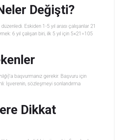
eler Değişti?
düzenledi. Eskiden 1-5 yıl arası çalışanlar 21
k: 6 yıl çalışan biri, ilk 5 yıl için 5×21=105
kenler
lığı
)’a başvurmanız gerekir. Başvuru için
mli: İşverenin, sözleşmeyi sonlandırma
ere Dikkat