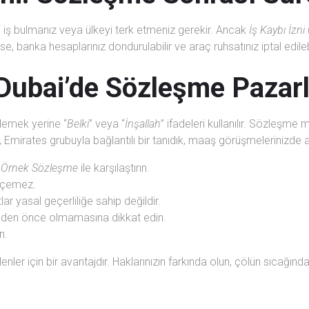
i iş bulmanız veya ülkeyi terk etmeniz gerekir. Ancak
İş Kaybı İzni
se, banka hesaplarınız dondurulabilir ve araç ruhsatınız iptal edilebi
: Dubai’de Sözleşme Pazarl
demek yerine “
Belki
” veya “
İnşallah
” ifadeleri kullanılır. Sözleşme 
, Emirates grubuyla bağlantılı bir tanıdık, maaş görüşmelerinizde a
Örnek Sözleşme
ile karşılaştırın.
geçemez.
ar yasal geçerliliğe sahip değildir.
hinden önce olmamasına dikkat edin.
n.
nler için bir avantajdır. Haklarınızın farkında olun, çölün sıcağında 