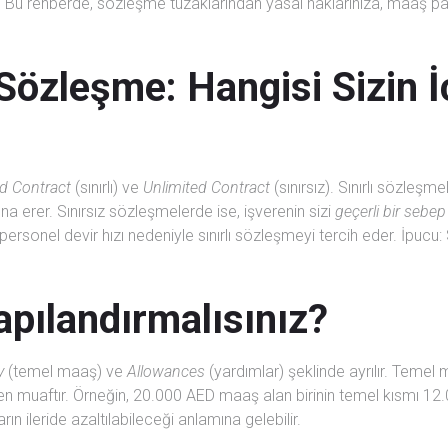
ker. Bu rehberde, sözleşme tuzaklarından yasal haklarınıza, maaş p
z Sözleşme: Hangisi Sizin 
ed Contract
(sınırlı) ve
Unlimited Contract
(sınırsız). Sınırlı sözleşme
a erer. Sınırsız sözleşmelerde ise, işverenin sizi
geçerli bir sebep
ersonel devir hızı nedeniyle sınırlı sözleşmeyi tercih eder. İpucu:
apılandırmalısınız?
y
(temel maaş) ve
Allowances
(yardımlar) şeklinde ayrılır. Teme
iden muaftır. Örneğin, 20.000 AED maaş alan birinin temel kısmı 12
rın ileride azaltılabileceği anlamına gelebilir.