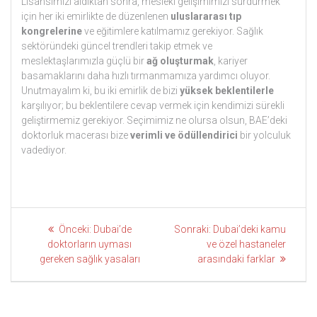
Lisansımızı aldıktan sonra, mesleki gelişimimizi sürdürmek
için her iki emirlikte de düzenlenen
uluslararası tıp
kongrelerine
ve eğitimlere katılmamız gerekiyor. Sağlık
sektöründeki güncel trendleri takip etmek ve
meslektaşlarımızla güçlü bir
ağ oluşturmak
, kariyer
basamaklarını daha hızlı tırmanmamıza yardımcı oluyor.
Unutmayalım ki, bu iki emirlik de bizi
yüksek beklentilerle
karşılıyor; bu beklentilere cevap vermek için kendimizi sürekli
geliştirmemiz gerekiyor. Seçimimiz ne olursa olsun, BAE’deki
doktorluk macerası bize
verimli ve ödüllendirici
bir yolculuk
vadediyor.
Yazı
Önceki
Sonraki
Önceki:
Dubai’de
Sonraki:
Dubai’deki kamu
gönderi:
gönderi:
gezinmesi
doktorların uyması
ve özel hastaneler
gereken sağlık yasaları
arasındaki farklar