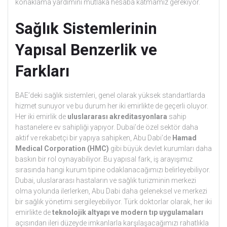
konaklama yardımını mutlaka hesaba katmamız gerekiyor.
Sağlık Sistemlerinin
Yapısal Benzerlik ve
Farkları
BAE’deki sağlık sistemleri, genel olarak yüksek standartlarda
hizmet sunuyor ve bu durum her iki emirlikte de geçerli oluyor.
Her iki emirlik de
uluslararası akreditasyonlara
sahip
hastanelere ev sahipliği yapıyor. Dubai’de özel sektör daha
aktif ve rekabetçi bir yapıya sahipken, Abu Dabi’de
Hamad
Medical Corporation (HMC)
gibi büyük devlet kurumları daha
baskın bir rol oynayabiliyor. Bu yapısal fark, iş arayışımız
sırasında hangi kurum tipine odaklanacağımızı belirleyebiliyor.
Dubai, uluslararası hastaların ve sağlık turizminin merkezi
olma yolunda ilerlerken, Abu Dabi daha geleneksel ve merkezi
bir sağlık yönetimi sergileyebiliyor. Türk doktorlar olarak, her iki
emirlikte de
teknolojik altyapı ve modern tıp uygulamaları
açısından ileri düzeyde imkanlarla karşılaşacağımızı rahatlıkla