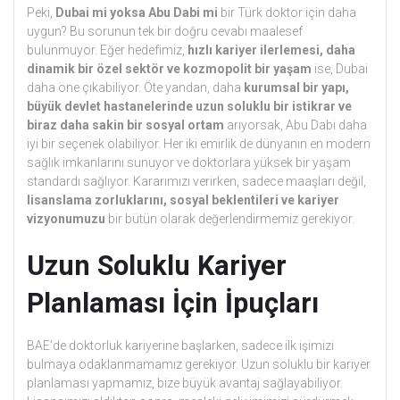
Peki,
Dubai mi yoksa Abu Dabi mi
bir Türk doktor için daha
uygun? Bu sorunun tek bir doğru cevabı maalesef
bulunmuyor. Eğer hedefimiz,
hızlı kariyer ilerlemesi, daha
dinamik bir özel sektör ve kozmopolit bir yaşam
ise, Dubai
daha öne çıkabiliyor. Öte yandan, daha
kurumsal bir yapı,
büyük devlet hastanelerinde uzun soluklu bir istikrar ve
biraz daha sakin bir sosyal ortam
arıyorsak, Abu Dabi daha
iyi bir seçenek olabiliyor. Her iki emirlik de dünyanın en modern
sağlık imkanlarını sunuyor ve doktorlara yüksek bir yaşam
standardı sağlıyor. Kararımızı verirken, sadece maaşları değil,
lisanslama zorluklarını, sosyal beklentileri ve kariyer
vizyonumuzu
bir bütün olarak değerlendirmemiz gerekiyor.
Uzun Soluklu Kariyer
Planlaması İçin İpuçları
BAE’de doktorluk kariyerine başlarken, sadece ilk işimizi
bulmaya odaklanmamamız gerekiyor. Uzun soluklu bir kariyer
planlaması yapmamız, bize büyük avantaj sağlayabiliyor.