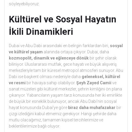
söyleyebiliyoruz.
Kültürel ve Sosyal Hayatın
İkili Dinamikleri
Dubai ve Abu Dabi arasındaki en belirgin farklardan biri,
sosyal
ve kültürel yaşam
alanında ortaya çıkıyor. Dubai, daha
kozmopolit, dinamik ve eğlenceye dönük
bir şehir olarak
biliniyor. Uluslararası mutfak, gece hayatı ve büyük alışveriş
merkezleriyle tam bir küresel metropol atmosferi sunuyor. Abu
Dabi ise başkent olması nedeniyle daha
geleneksel, kültürel
ve resmi
bir havaya sahip olabiliyor.
Şeyh Zayed Camii
ve
sanat müzeleri gibi kültürel merkezler, şehrin kimliğini ön plana
çıkarıyor. Yabancıların yaşam tarzı konusunda her iki emirlikte
de büyük bir esneklik bulunuyor, ancak Abu Dabi’nin sosyal
hayat konusunda Dubai’ye göre
biraz daha muhafazakar
bir
çizgi izlediğini kabul etmemiz gerekiyor. Hangi şehirde daha
mutlu olacağımız, tamamen kişisel tercihlerimize ve
beklentilerimize bağlı oluyor.