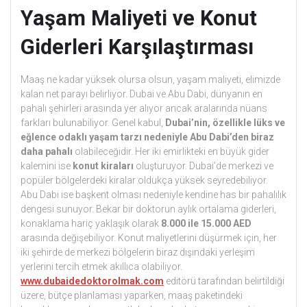
Yaşam Maliyeti ve Konut
Giderleri Karşılaştırması
Maaş ne kadar yüksek olursa olsun, yaşam maliyeti, elimizde
kalan net parayı belirliyor. Dubai ve Abu Dabi, dünyanın en
pahalı şehirleri arasında yer alıyor ancak aralarında nüans
farkları bulunabiliyor. Genel kabul,
Dubai’nin, özellikle lüks ve
eğlence odaklı yaşam tarzı nedeniyle Abu Dabi’den biraz
daha pahalı
olabileceğidir. Her iki emirlikteki en büyük gider
kalemini ise
konut kiraları
oluşturuyor. Dubai’de merkezi ve
popüler bölgelerdeki kiralar oldukça yüksek seyredebiliyor.
Abu Dabi ise başkent olması nedeniyle kendine has bir pahalılık
dengesi sunuyor. Bekar bir doktorun aylık ortalama giderleri,
konaklama hariç yaklaşık olarak
8.000 ile 15.000 AED
arasında değişebiliyor. Konut maliyetlerini düşürmek için, her
iki şehirde de merkezi bölgelerin biraz dışındaki yerleşim
yerlerini tercih etmek akıllıca olabiliyor.
www.dubaidedoktorolmak.com
editörü tarafından belirtildiği
üzere, bütçe planlaması yaparken, maaş paketindeki