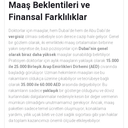
Maaş Beklentileri ve
Finansal Farklılıklar
Doktorlar için maaşlar, hem Dubai’de hem de Abu Dabi’de
vergisiz
olması sebebiyle son derece cazip hale geliyor. Genel
bir gözlem olarak, iki emirlikteki maaş ortalamaları birbirine
yakın seyretse de, bazı pozisyonlar için
Dubai’nin genel
olarak biraz daha yüksek
maaşlar sunabildiği belirtiliyor.
Pratisyen doktorlar için aylık maaşların yaklaşık olarak
15.000
ile 25.000 Birleşik Arap Emirlikleri Dirhemi (AED)
civarında
başladığı görülüyor. Uzman hekimlerin maaşları ise bu
rakamların oldukça üzerine çıkabiliyor ve tecrübeye bağlı
olarak
35.000 ile 60.000 AED
arasında değişebiliyor. Bu
rakamların sadece
yaklaşık
bir gösterge olduğunu ve döviz
kurlarındaki dalgalanmalar nedeniyle kesin bir değer vermenin
mümkün olmadığını unutmamamız gerekiyor. Ancak, maaş
paketleri sadece temel ücretten oluşmuyor; konaklama
yardımı, yıllık uçak bileti ve özel sağlık sigortası gibi yan haklar
da toplam kazancımızı önemli ölçüde etkileyebiliyor.