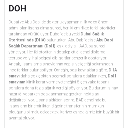
DOH
Dubai ve Abu Dabi’de doktorluk yapmanın ilk ve en önemli
adımı olan lisans alma süreci, her iki emirlikte farklı otoriteler
tarafından yürütülüyor. Dubai’de bu yetki
Dubai Sağlık
Otoritesi’nde (DHA)
bulunurken, Abu Dabi’de ise
Abu Dabi
Sağlık Departmanı (DoH)
, eski adıyla HAAD, bu süreci
yönetiyor. Her iki otoritenin de talep ettiği genel diploma,
tecrübe ve iyi hal belgesi gibi şartlar benzerlik gösteriyor.
Ancak, lisanslama sınavlarının yapısı ve içeriği bakımından
ince farklar bulunabiliyor. Örneğin, bazı kaynaklara göre,
DHA
sınavı
daha çok çoktan seçmeli sorulara odaklanırken,
DoH
sınavının
klinik karar verme yeteneğini ölçen vaka tabanlı
sorulara daha fazla ağırlık verdiği söyleniyor. Bu durum, sınav
hazırlığı yaparken odaklanmamız gereken noktaları
değiştirebiliyor. Lisans aldıktan sonra, BAE genelinde bu
lisansların bir emirlikten diğerine transferinin mümkün
olduğunu bilmek, gelecekteki kariyer esnekliğimiz için büyük bir
avantaj oluyor.