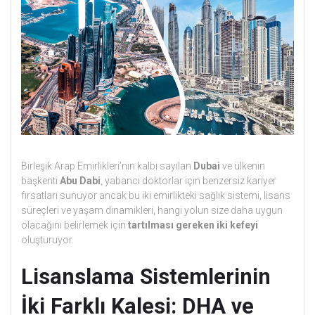
Birleşik Arap Emirlikleri’nin kalbi sayılan
Dubai
ve ülkenin
başkenti
Abu Dabi
, yabancı doktorlar için benzersiz kariyer
fırsatları sunuyor ancak bu iki emirlikteki sağlık sistemi, lisans
süreçleri ve yaşam dinamikleri, hangi yolun size daha uygun
olacağını belirlemek için
tartılması gereken iki kefeyi
oluşturuyor.
Lisanslama Sistemlerinin
İki Farklı Kalesi: DHA ve