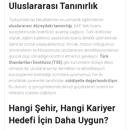
Uluslararası Tanınırlık
Türkiye’deki tıp fakültelerinin ve uzmanlık eğitimlerinin
uluslararası düzeydeki tanınırlığı
, BAE’deki lisans
süreçlerimizde önemli bir avantaj sağlıyor. Türk doktorlar
olarak, eğitim kalitemiz sayesinde lisans denklik işlemlerinde
daha az zorluk yaşayabiliyoruz. Ancak, mezun olduğumuz
üniversitenin ve ihtisasımızın uluslararası akreditasyonlarının
güncel olup olmadığını kontrol etmemiz gerekiyor.
Türk
Standartları Enstitüsü (TSE)
gibi kurumların dolaylı etkisi
olmasa da, uluslararası tıp dernekleri ve akreditasyon
kuruluşlarının belirlediği normlara uyumumuz, her iki
emirlikteki işverenler tarafından
ciddiyetle değerlendiriliyor
.
Bu durum, iş görüşmelerinde elimizi güçlendiren önemli bir
referans noktası olabiliyor.
Hangi Şehir, Hangi Kariyer
Hedefi İçin Daha Uygun?