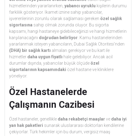
hizmetlerinden yararlanırken,
yabancı uyruklu
kişilerin durumu
farklılık gösteriyor. İkamet iznine sahip yabancılar,
işverenlerinin zorunlu olarak sağlaması gereken
özel sağlık
sigortasına
sahip olmak zorunda oluyor. Bu sigorta
kapsamı, hangi hastaneye gidebileceğinizi ve hangi hizmetlerin
karşılanacağını
doğrudan belirliyor
. Kamu hastanelerinden
yararlanmak isteyen yabancıların, Dubai Sağlık Otoritesi’nden
(DHA) bir sağlık kartı
almaları gerekiyor ve bu kart ile
hizmetler
daha uygun fiyatlı
hale gelebiliyor. Ancak acil
durumlar dışında, yabancılar büyük ölçüde
özel
sigortalarının kapsamındaki
özel hastane ve kliniklere
yöneliyor.
Özel Hastanelerde
Çalışmanın Cazibesi
Özel hastaneler, genellikle
daha rekabetçi maaşlar
ve
daha iyi
yan hak paketleri
sunarak uluslararası doktorları kendilerine
çekiyorlar. Türk hekimler için bu durum, vergisiz maaş