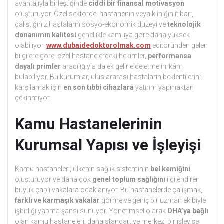
avantajıyla birleştiğinde
ciddi bir finansal motivasyon
oluşturuyor. Özel sektörde, hastanenin veya kliniğin itibarı,
çalıştığınız hastaların sosyo-ekonomik düzeyi ve
teknolojik
donanımın kalitesi
genellikle kamuya göre daha yüksek
olabiliyor.
www.dubaidedoktorolmak.com
editöründen gelen
bilgilere göre, özel hastanelerdeki hekimler,
performansa
dayalı primler
aracılığıyla da ek gelir elde etme imkânı
bulabiliyor. Bu kurumlar, uluslararası hastaların beklentilerini
karşılamak için
en son tıbbi cihazlara
yatırım yapmaktan
çekinmiyor.
Kamu Hastanelerinin
Kurumsal Yapısı ve İşleyişi
Kamu hastaneleri, ülkenin sağlık sisteminin
bel kemiğini
oluşturuyor ve daha çok
genel toplum sağlığını
ilgilendiren
büyük çaplı vakalara odaklanıyor. Bu hastanelerde çalışmak,
farklı ve karmaşık vakalar
görme ve geniş bir uzman ekibiyle
işbirliği yapma şansı sunuyor. Yönetimsel olarak
DHA’ya bağlı
olan kamu hastaneleri, daha standart ve merkezi bir işleyişe