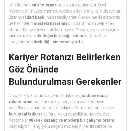
konularında
sıfır tolerans
politikası uygulanıyor. Özel
hastaneler, müşteri memnuniyetine odaklandığı için, doktorlar
üzerinde
idari baskı
hissedebiliyorlar. Ancak, her iki sistemde
de hekimlerin
mesleki kararları
DHA tarafından belirlenen
standartlar çerçevesinde korunuyor. Yasal çerçevenin dışına
çıkmamak ve
etik değerlere bağlı kalmak
, Dubai’deki
kariyerinizin
sürekliliği için temel şarttır
.
Kariyer Rotanızı Belirlerken
Göz Önünde
Bulundurulması Gerekenler
Dubai’de doktorluk kariyerine başlarken,
sadece maaş
rakamlarına
odaklanmak yerine, uzun vadeli kariyer
hedeflerinizi düşünmemiz gerekiyor. Kamu hastanesi, size
kurumsal istikrar
ve farklı vaka çeşitliliği sunarken, özel
hastaneler
yüksek kazanç ve modern bir çalışma ortamı
vaat ediyor. Hangi yolu seçerseniz seçin, her iki sektör de