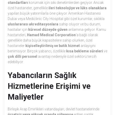
standartları
korumak için sıkı denetimlerden geçiyor. Ancak
özel hastaneler, genellikle
ileri teknolojiye ve lüks olanaklara
yapılan büyük yatırımlarla öne çıkıyor. Amerikan Hastanesi
Dubai veya Mediclinic City Hospital gibi özel kurumlar, sıklıkla
uluslararası akreditasyonlara
sahip oluyor ve bu durum,
hastalar için
küresel düzeyde güven
anlamına geliyor. Kamu
hastaneleri,
Hamad Medical Corporation
‘a bağlı olarak
genellikle daha büyük kapasitelere sahip olurken, özel
hastaneler
kişiselleştirilmiş ve butik hizmet
anlayışını
benimsiyor. Birçok yabancı, özellikle
kısa bekleme süreleri
ve
çok dilli personel
avantajı nedeniyle özel sektörü tercih
edebiliyor.
Yabancıların Sağlık
Hizmetlerine Erişimi ve
Maliyetler
Birleşik Arap Emirlikleri vatandaşları, devlet hastanelerinde
ücretsiz veya yüksek oranda sübvanse
edilen sağlık