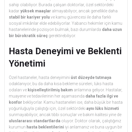
sahip olabiliyor. Burada çalışan doktorlar, özel sektördeki
kadar
yüksek maaşlar
almayabiliyor, ancak genellikle daha
stabil bir kariyer yolu
ve kamu güvencesi ile daha farklı
sosyal imkânlar elde edebiliyorlar. Yabancı hekimler için kamu
hastanelerinde pozisyon bulmak, bazı durumlarda
daha uzun
bir bürokratik süreç
gerektirebiliyor.
Hasta Deneyimi ve Beklenti
Yönetimi
Özel hastaneler, hasta deneyimini
üst düzeyde tutmaya
odaklanıyor, bu da daha kısa bekleme süreleri, lüks hasta
odaları ve
kişiselleştirilmiş bakım
anlamına geliyor. Hastalar,
muayene ve tedavilerinin her aşamasında
daha fazla ilgi ve
konfor
bekliyorlar. Kamu hastaneleri ise, daha büyük bir hasta
yoğunluğuyla çalıştığı için, özel sektördeki
aynı lüks hizmeti
sunmayabiliyor, ancak tıbbi sonuçlar ve bakım kalitesi yine de
uluslararası standartlarda
oluyor. Doktor olarak, çalıştığınız
kurumun
hasta beklentilerini
iyi anlamanız ve buna uygun bir