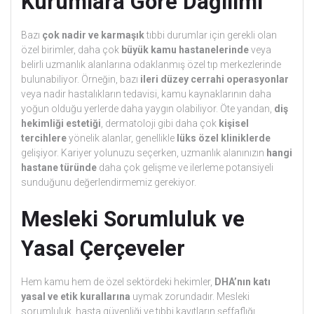
Kurumlara Göre Dağılımı
Bazı
çok nadir ve karmaşık
tıbbi durumlar için gerekli olan
özel birimler, daha çok
büyük kamu hastanelerinde
veya
belirli uzmanlık alanlarına odaklanmış özel tıp merkezlerinde
bulunabiliyor. Örneğin, bazı
ileri düzey cerrahi operasyonlar
veya nadir hastalıkların tedavisi, kamu kaynaklarının daha
yoğun olduğu yerlerde daha yaygın olabiliyor. Öte yandan,
diş
hekimliği estetiği
, dermatoloji gibi daha çok
kişisel
tercihlere
yönelik alanlar, genellikle
lüks özel kliniklerde
gelişiyor. Kariyer yolunuzu seçerken, uzmanlık alanınızın
hangi
hastane türünde
daha çok gelişme ve ilerleme potansiyeli
sunduğunu değerlendirmemiz gerekiyor.
Mesleki Sorumluluk ve
Yasal Çerçeveler
Hem kamu hem de özel sektördeki hekimler,
DHA’nın katı
yasal ve etik kurallarına
uymak zorundadır. Mesleki
sorumluluk, hasta güvenliği ve tıbbi kayıtların şeffaflığı